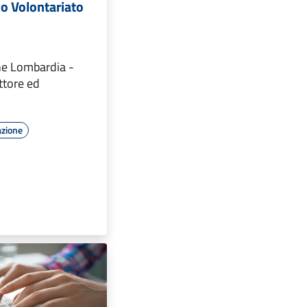
o Volontariato
ne Lombardia -
ettore ed
azione