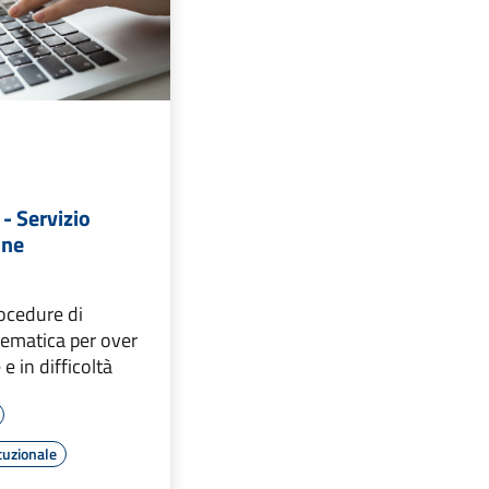
 - Servizio
une
ocedure di
lematica per over
e in difficoltà
tuzionale