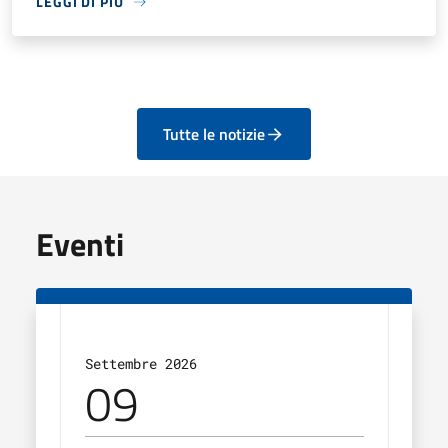
LEGGI DI PIÙ
Tutte le notizie
Eventi
Settembre 2026
Sett
09
2