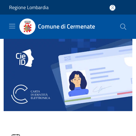
Salta al contenuto principale
Regione Lombardia
Comune di Cermenate