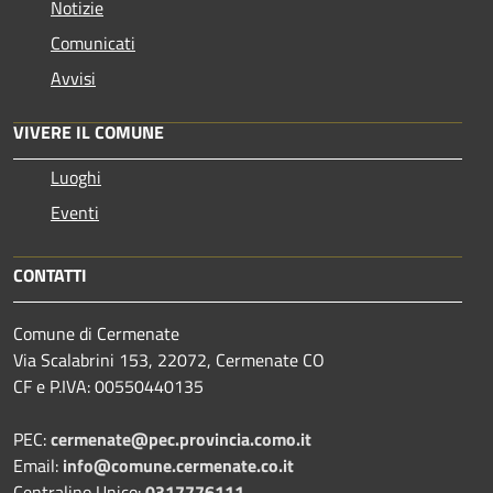
Notizie
Comunicati
Avvisi
VIVERE IL COMUNE
Luoghi
Eventi
CONTATTI
Comune di Cermenate
Via Scalabrini 153, 22072, Cermenate CO
CF e P.IVA: 00550440135
PEC:
cermenate@pec.provincia.como.it
Email:
info@comune.cermenate.co.it
Centralino Unico:
0317776111