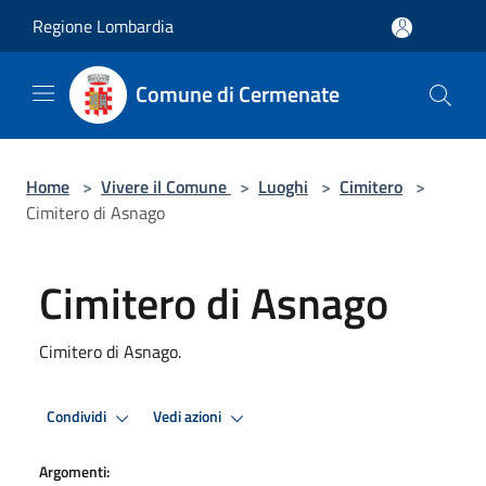
Salta al contenuto principale
Regione Lombardia
Comune di Cermenate
Home
>
Vivere il Comune
>
Luoghi
>
Cimitero
>
Cimitero di Asnago
Cimitero di Asnago
Cimitero di Asnago.
Condividi
Vedi azioni
Argomenti: