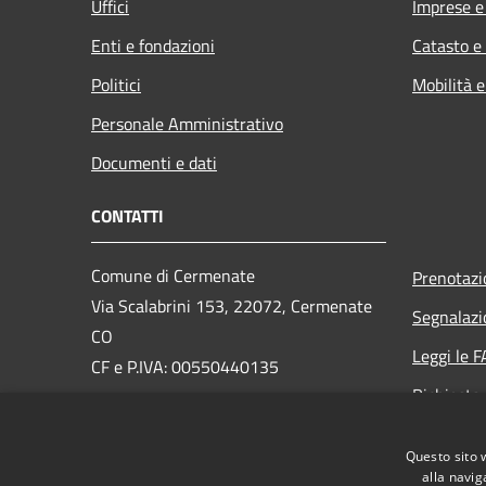
Uffici
Imprese 
Enti e fondazioni
Catasto e
Politici
Mobilità e
Personale Amministrativo
Documenti e dati
CONTATTI
Comune di Cermenate
Prenotaz
Via Scalabrini 153, 22072, Cermenate
Segnalazi
CO
Leggi le 
CF e P.IVA: 00550440135
Richiesta
PEC:
cermenate@pec.provincia.como.it
Email:
info@comune.cermenate.co.it
Questo sito 
Centralino Unico:
0317776111
alla navig