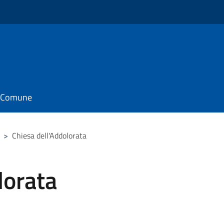
il Comune
>
Chiesa dell'Addolorata
lorata