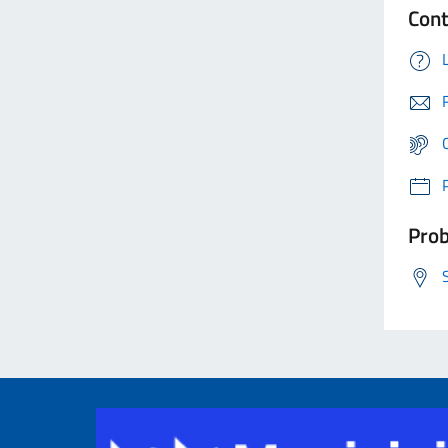
Cont
Prob