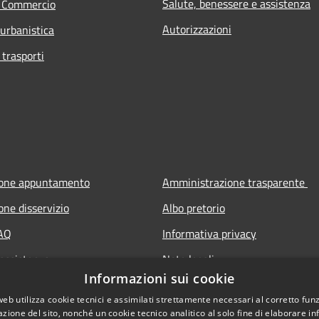
Salute, benessere e assistenza
e Commercio
Autorizzazioni
 urbanistica
 trasporti
ione appuntamento
Amministrazione trasparente
one disservizio
Albo pretorio
FAQ
Informativa privacy
 assistenza
Note legali
Informazioni sui cookie
Dichiarazione di accessibilità
web utilizza cookie tecnici e assimilati strettamente necessari al corretto fu
azione del sito, nonché un cookie tecnico analitico al solo fine di elaborare i