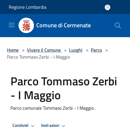
Salta al contenuto principale
Regione Lombardia
Comune di Cermenate
Home
>
Vivere il Comune
>
Luoghi
>
Parco
>
Parco Tommaso Zerbi - I Maggio
Parco Tommaso Zerbi
- I Maggio
Parco comunale Tommaso Zerbi - I Maggio .
Condividi
Vedi azioni