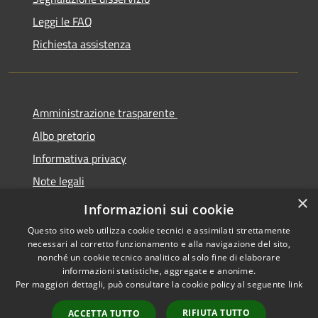
Leggi le FAQ
Richiesta assistenza
Amministrazione trasparente
Albo pretorio
Informativa privacy
Note legali
×
Dichiarazione di accessibilità
Informazioni sui cookie
Questo sito web utilizza cookie tecnici e assimilati strettamente
necessari al corretto funzionamento e alla navigazione del sito,
nonché un cookie tecnico analitico al solo fine di elaborare
informazioni statistiche, aggregate e anonime.
RSS
Copyright © 2026 • Comune di
Per maggiori dettagli, può consultare la cookie policy al seguente
link
Accessibilità
Cermenate • Powered by
Privacy
Municipium
Accesso
•
RIFIUTA TUTTO
ACCETTA TUTTO