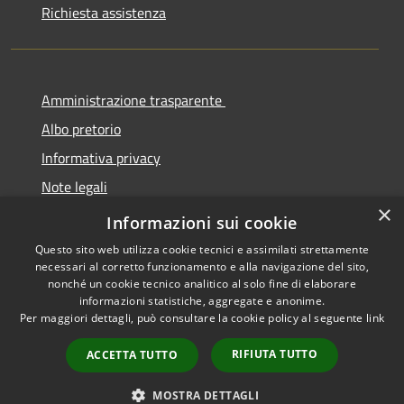
Richiesta assistenza
Amministrazione trasparente
Albo pretorio
Informativa privacy
Note legali
×
Dichiarazione di accessibilità
Informazioni sui cookie
Questo sito web utilizza cookie tecnici e assimilati strettamente
necessari al corretto funzionamento e alla navigazione del sito,
nonché un cookie tecnico analitico al solo fine di elaborare
informazioni statistiche, aggregate e anonime.
RSS
Copyright © 2026 • Comune di
Per maggiori dettagli, può consultare la cookie policy al seguente
link
Accessibilità
Cermenate • Powered by
Privacy
Municipium
Accesso
•
RIFIUTA TUTTO
ACCETTA TUTTO
Cookie
redazione
Mappa del sito
MOSTRA DETTAGLI