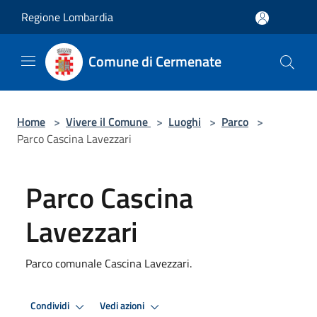
Salta al contenuto principale
Regione Lombardia
Comune di Cermenate
Home
>
Vivere il Comune
>
Luoghi
>
Parco
>
Parco Cascina Lavezzari
Parco Cascina
Lavezzari
Parco comunale Cascina Lavezzari.
Condividi
Vedi azioni