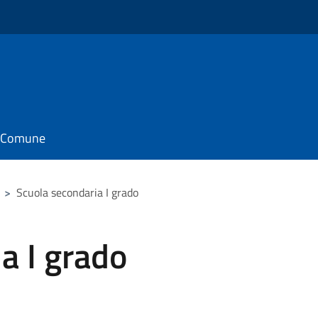
il Comune
>
Scuola secondaria I grado
a I grado