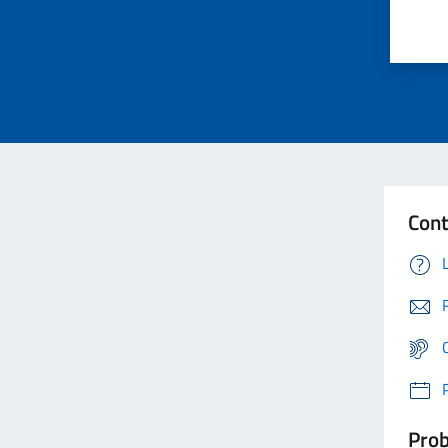
Cont
Prob