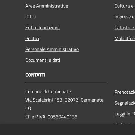
Aree Amministrative
Cultura e
Uffici
Imprese 
Enti e fondazioni
Catasto e
Politici
Mobilità e
Personale Amministrativo
Documenti e dati
CONTATTI
Comune di Cermenate
Prenotaz
Via Scalabrini 153, 22072, Cermenate
Segnalazi
CO
Leggi le 
CF e P.IVA: 00550440135
Richiesta
PEC:
cermenate@pec.provincia.como.it