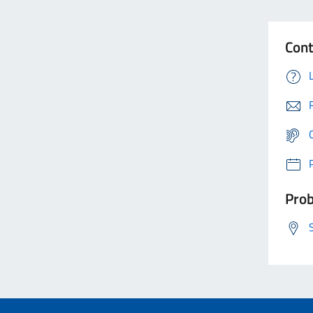
Cont
Prob