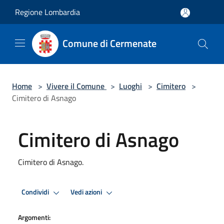
Salta al contenuto principale
Regione Lombardia
Comune di Cermenate
Home
>
Vivere il Comune
>
Luoghi
>
Cimitero
>
Cimitero di Asnago
Cimitero di Asnago
Cimitero di Asnago.
Condividi
Vedi azioni
Argomenti: