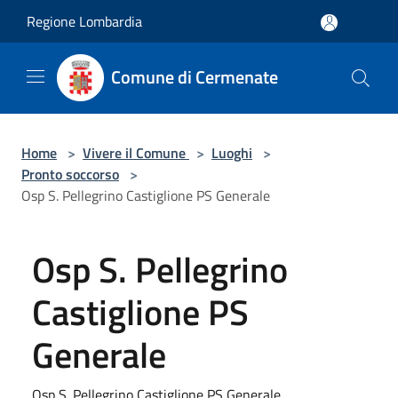
Salta al contenuto principale
Regione Lombardia
Comune di Cermenate
Home
>
Vivere il Comune
>
Luoghi
>
Pronto soccorso
>
Osp S. Pellegrino Castiglione PS Generale
Osp S. Pellegrino
Castiglione PS
Generale
Osp S. Pellegrino Castiglione PS Generale