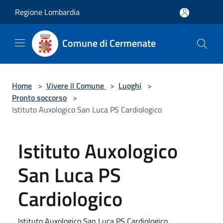
Salta al contenuto principale
Regione Lombardia
Comune di Cermenate
Home
>
Vivere il Comune
>
Luoghi
>
Pronto soccorso
>
Istituto Auxologico San Luca PS Cardiologico
Istituto Auxologico
San Luca PS
Cardiologico
Istituto Auxologico San Luca PS Cardiologico