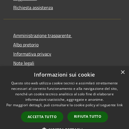
Richiesta assistenza
Amministrazione trasparente
Albo pretorio
Informativa privacy
Note legali
×
Dichiarazione di accessibilità
Informazioni sui cookie
Questo sito web utilizza cookie tecnici e assimilati strettamente
necessari al corretto funzionamento e alla navigazione del sito,
nonché un cookie tecnico analitico al solo fine di elaborare
informazioni statistiche, aggregate e anonime.
RSS
Copyright © 2026 • Comune di
Per maggiori dettagli, può consultare la cookie policy al seguente
link
Accessibilità
Cermenate • Powered by
Privacy
Municipium
Accesso
•
RIFIUTA TUTTO
ACCETTA TUTTO
Cookie
redazione