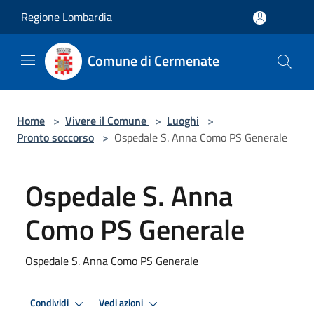
Salta al contenuto principale
Regione Lombardia
Comune di Cermenate
Home
>
Vivere il Comune
>
Luoghi
>
Pronto soccorso
>
Ospedale S. Anna Como PS Generale
Ospedale S. Anna
Como PS Generale
Ospedale S. Anna Como PS Generale
Condividi
Vedi azioni