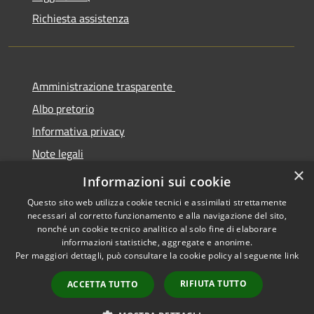
Richiesta assistenza
Amministrazione trasparente
Albo pretorio
Informativa privacy
Note legali
×
Dichiarazione di accessibilità
Informazioni sui cookie
Questo sito web utilizza cookie tecnici e assimilati strettamente
necessari al corretto funzionamento e alla navigazione del sito,
nonché un cookie tecnico analitico al solo fine di elaborare
informazioni statistiche, aggregate e anonime.
RSS
Copyright © 2026 • Comune di
Per maggiori dettagli, può consultare la cookie policy al seguente
link
Accessibilità
Cermenate • Powered by
Privacy
Municipium
Accesso
•
RIFIUTA TUTTO
ACCETTA TUTTO
Cookie
redazione