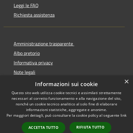
Leggi le FAQ
Richiesta assistenza
Amministrazione trasparente
Albo pretorio
Informativa privacy
Note legali
×
Dichiarazione di accessibilità
Informazioni sui cookie
Questo sito web utilizza cookie tecnici e assimilati strettamente
necessari al corretto funzionamento e alla navigazione del sito,
nonché un cookie tecnico analitico al solo fine di elaborare
informazioni statistiche, aggregate e anonime.
RSS
Copyright © 2026 • Comune di
Per maggiori dettagli, può consultare la cookie policy al seguente
link
Accessibilità
Cermenate • Powered by
Privacy
Municipium
Accesso
•
RIFIUTA TUTTO
ACCETTA TUTTO