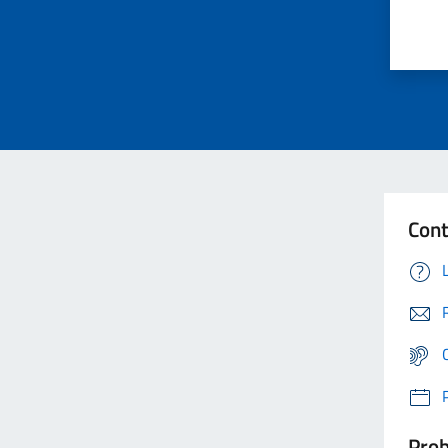
Cont
Prob