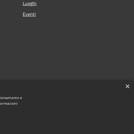
Luoghi
Eventi
×
nzionamento e
nformazioni