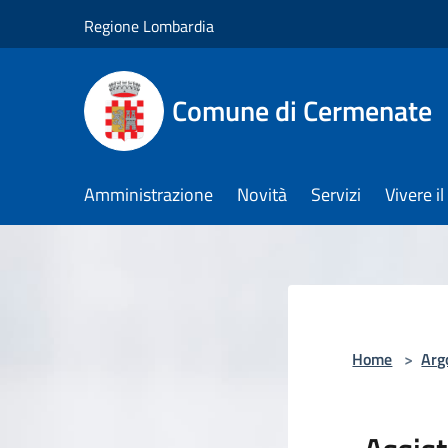
Salta al contenuto principale
Regione Lombardia
Comune di Cermenate
Amministrazione
Novità
Servizi
Vivere 
Home
>
Arg