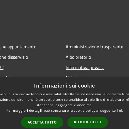
ione appuntamento
Amministrazione trasparente
one disservizio
Albo pretorio
FAQ
Informativa privacy
 assistenza
Note legali
Informazioni sui cookie
Dichiarazione di accessibilità
web utilizza cookie tecnici e assimilati strettamente necessari al corretto fu
azione del sito, nonché un cookie tecnico analitico al solo fine di elaborare i
statistiche, aggregate e anonime.
Per maggiori dettagli, può consultare la cookie policy al seguente
link
RIFIUTA TUTTO
ACCETTA TUTTO