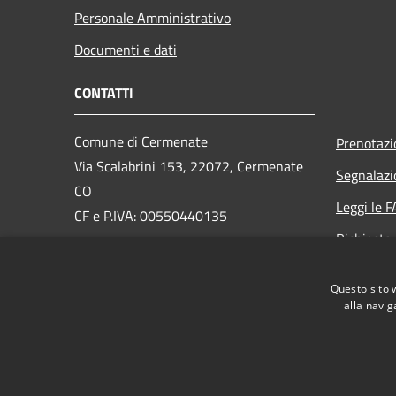
Personale Amministrativo
Documenti e dati
CONTATTI
Comune di Cermenate
Prenotaz
Via Scalabrini 153, 22072, Cermenate
Segnalazi
CO
Leggi le 
CF e P.IVA: 00550440135
Richiesta
PEC:
cermenate@pec.provincia.como.it
Email:
info@comune.cermenate.co.it
Questo sito 
Centralino Unico:
0317776111
alla navig