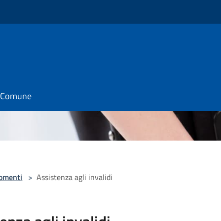
il Comune
omenti
>
Assistenza agli invalidi