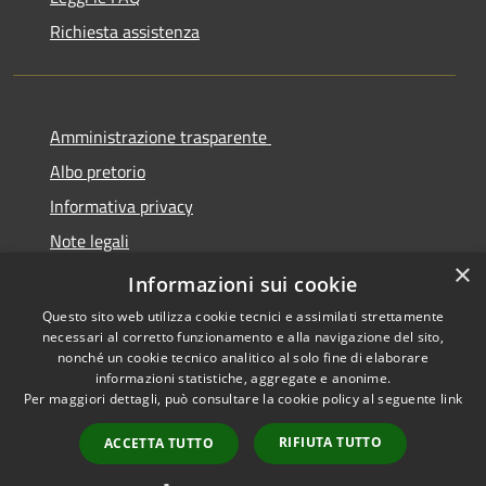
Richiesta assistenza
Amministrazione trasparente
Albo pretorio
Informativa privacy
Note legali
×
Dichiarazione di accessibilità
Informazioni sui cookie
Questo sito web utilizza cookie tecnici e assimilati strettamente
necessari al corretto funzionamento e alla navigazione del sito,
nonché un cookie tecnico analitico al solo fine di elaborare
informazioni statistiche, aggregate e anonime.
RSS
Copyright © 2026 • Comune di
Per maggiori dettagli, può consultare la cookie policy al seguente
link
Accessibilità
Cermenate • Powered by
Privacy
Municipium
Accesso
•
RIFIUTA TUTTO
ACCETTA TUTTO
Cookie
redazione