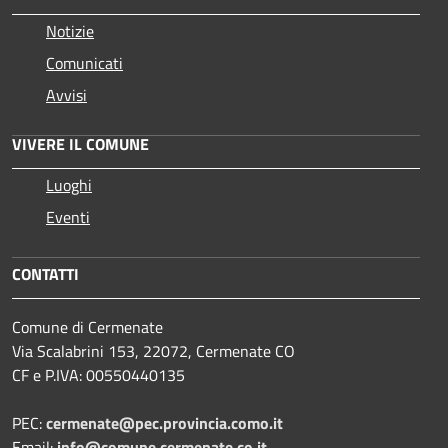
Notizie
Comunicati
Avvisi
VIVERE IL COMUNE
Luoghi
Eventi
CONTATTI
Comune di Cermenate
Via Scalabrini 153, 22072, Cermenate CO
CF e P.IVA: 00550440135
PEC:
cermenate@pec.provincia.como.it
Email:
info@comune.cermenate.co.it