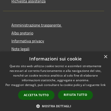
Richiesta assistenza
Amministrazione trasparente
Albo pretorio
Informativa privacy
Note legali
×
Dichiarazione di accessibilità
Informazioni sui cookie
Questo sito web utilizza cookie tecnici e assimilati strettamente
necessari al corretto funzionamento e alla navigazione del sito,
nonché un cookie tecnico analitico al solo fine di elaborare
informazioni statistiche, aggregate e anonime.
RSS
Copyright © 2026 • Comune di
Per maggiori dettagli, può consultare la cookie policy al seguente
link
Accessibilità
Cermenate • Powered by
Privacy
Municipium
Accesso
•
RIFIUTA TUTTO
ACCETTA TUTTO
Cookie
redazione
Mappa del sito
MOSTRA DETTAGLI