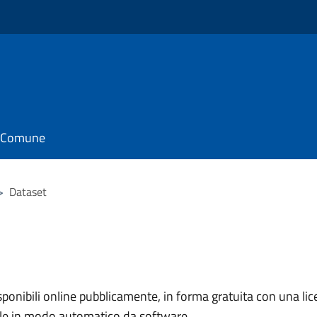
il Comune
>
Dataset
nibili online pubblicamente, in forma gratuita con una lice
ile in modo automatico da software.