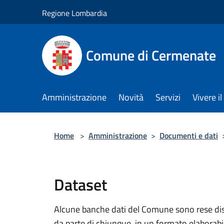
Salta al contenuto principale
Regione Lombardia
Comune di Cermenate
Amministrazione
Novità
Servizi
Vivere 
Home
>
Amministrazione
>
Documenti e dati
Dataset
Alcune banche dati del Comune sono rese dispo
da parte di chiunque, in un formato elaborab