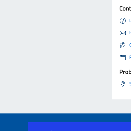
Cont
Prob