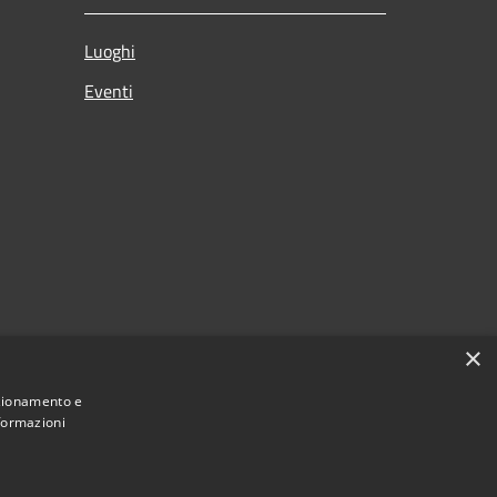
Luoghi
Eventi
×
nzionamento e
nformazioni