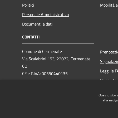
Politici
Mobilità e
Personale Amministrativo
Documenti e dati
CONTATTI
Comune di Cermenate
Prenotaz
Via Scalabrini 153, 22072, Cermenate
Segnalazi
CO
Leggi le 
CF e P.IVA: 00550440135
Richiesta
PEC:
cermenate@pec.provincia.como.it
Email:
info@comune.cermenate.co.it
Questo sito 
Centralino Unico:
0317776111
alla navig