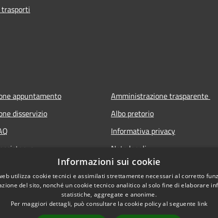
 trasporti
ione appuntamento
Amministrazione trasparente
one disservizio
Albo pretorio
FAQ
Informativa privacy
 assistenza
Note legali
Informazioni sui cookie
Dichiarazione di accessibilità
web utilizza cookie tecnici e assimilati strettamente necessari al corretto fu
azione del sito, nonché un cookie tecnico analitico al solo fine di elaborare i
statistiche, aggregate e anonime.
Per maggiori dettagli, può consultare la cookie policy al seguente
link