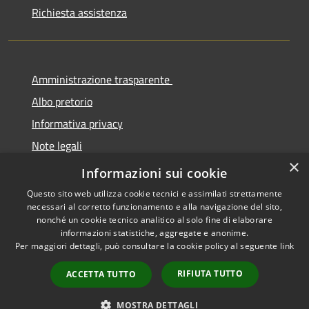
Richiesta assistenza
Amministrazione trasparente
Albo pretorio
Informativa privacy
Note legali
×
Dichiarazione di accessibilità
Informazioni sui cookie
Questo sito web utilizza cookie tecnici e assimilati strettamente
necessari al corretto funzionamento e alla navigazione del sito,
nonché un cookie tecnico analitico al solo fine di elaborare
informazioni statistiche, aggregate e anonime.
RSS
Copyright © 2026 • Comune di
Per maggiori dettagli, può consultare la cookie policy al seguente
link
Accessibilità
Cermenate • Powered by
Privacy
Municipium
Accesso
•
RIFIUTA TUTTO
ACCETTA TUTTO
Cookie
redazione
Mappa del sito
MOSTRA DETTAGLI