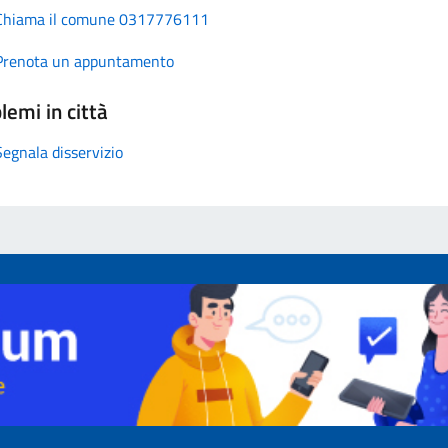
Chiama il comune 0317776111
Prenota un appuntamento
lemi in città
Segnala disservizio