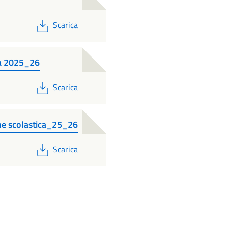
PDF
Scarica
ca 2025_26
PDF
Scarica
ne scolastica_25_26
PDF
Scarica