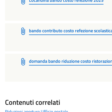
Locandina bando costo refezione 2025
bando contributo costo refezione scolasti
domanda bando riduzione costo ristorazio
Contenuti correlati
Riduzioni aperture Ufficio postale