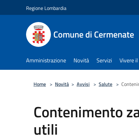
Salta al contenuto principale
Regione Lombardia
Comune di Cermenate
Amministrazione
Novità
Servizi
Vivere 
Home
>
Novità
>
Avvisi
>
Salute
>
Contenim
Contenimento zan
utili