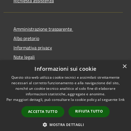
Richiesta assistenza
Amministrazione trasparente
Albo pretorio
Informativa privacy
Note legali
×
Dichiarazione di accessibilità
Informazioni sui cookie
Questo sito web utilizza cookie tecnici e assimilati strettamente
necessari al corretto funzionamento e alla navigazione del sito,
nonché un cookie tecnico analitico al solo fine di elaborare
informazioni statistiche, aggregate e anonime.
RSS
Copyright © 2026 • Comune di
Per maggiori dettagli, può consultare la cookie policy al seguente
link
Accessibilità
Cermenate • Powered by
Privacy
Municipium
Accesso
•
RIFIUTA TUTTO
ACCETTA TUTTO
Cookie
redazione
Mappa del sito
MOSTRA DETTAGLI