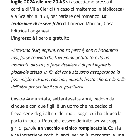
luglio 2024
alle ore
20.45
vi aspettiamo presso il
cortile di Villa Clerici (in caso di maltempo in biblioteca),
via Scalabrini 153, per parlare del romanzo:
La
tentazione di essere felici
di Lorenzo Marone, Casa
Editrice Longanesi.
L'ingresso è libero e gratuito.
«Eravamo felici, eppure, non so perché, non ci baciammo
mai, forse convinti che l’avremmo potuto fare da un
momento all’altro, o forse desiderosi di prolungare la
piacevole attesa. In fin dai conti stavamo assaporando la
fase migliore di una relazione, quando basta sfiorare la pelle
dell’altro per sentire il cuore palpitare».
Cesare Annunziata, settantasette anni, vedovo da
cinque e con due figli, è un uomo che ha deciso di
fregarsene degli altri e dei molti sogni cui ha chiuso la
porta in faccia. Potrebbe essere definito senza troppi
giri di parole
un vecchio e cinico rompiscatole
. Con la
vita intrattiene pochi bilanci, perlopiù improntati a una