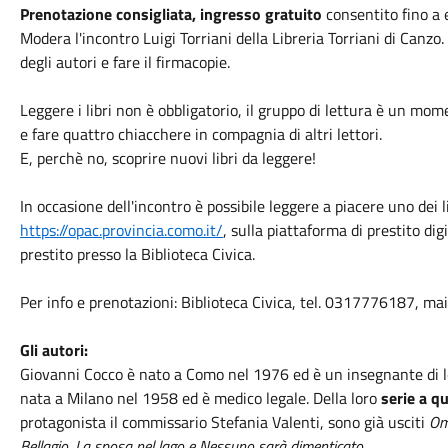
Prenotazione consigliata, ingresso gratuito
consentito fino a 
Modera l'incontro Luigi Torriani della Libreria Torriani di Canzo.
degli autori e fare il firmacopie.
Leggere i libri non è obbligatorio, il gruppo di lettura è un mo
e fare quattro chiacchere in compagnia di altri lettori.
E, perchè no, scoprire nuovi libri da leggere!
In occasione dell'incontro è possibile leggere a piacere uno dei l
https://opac.provincia.como.it/
, sulla piattaforma di prestito dig
prestito presso la Biblioteca Civica.
Per info e prenotazioni: Biblioteca Civica, tel. 0317776187, ma
Gli autori:
Giovanni Cocco è nato a Como nel 1976 ed è un insegnante di l
nata a Milano nel 1958 ed è medico legale. Della loro
serie a q
protagonista il commissario Stefania Valenti, sono già usciti
Om
Bellagio, La sposa nel lago e Nessuno sarà dimenticato.