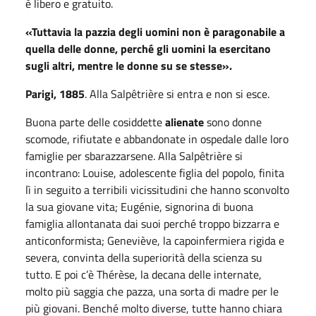
è libero e gratuito.
«
Tuttavia la pazzia degli uomini non è paragonabile a
quella delle donne, perché gli uomini la esercitano
sugli altri,
mentre le donne su se stesse
».
Parigi, 1885
. Alla Salpêtrière si entra e non si esce.
Buona parte delle cosiddette
alienate
sono donne
scomode, rifiutate e abbandonate in ospedale dalle loro
famiglie per sbarazzarsene. Alla Salpêtrière si
incontrano: Louise, adolescente figlia del popolo, finita
lì in seguito a terribili vicissitudini che hanno sconvolto
la sua giovane vita; Eugénie, signorina di buona
famiglia allontanata dai suoi perché troppo bizzarra e
anticonformista; Geneviève, la capoinfermiera rigida e
severa, convinta della superiorità della scienza su
tutto. E poi c’è Thérèse, la decana delle internate,
molto più saggia che pazza, una sorta di madre per le
più giovani. Benché molto diverse, tutte hanno chiara