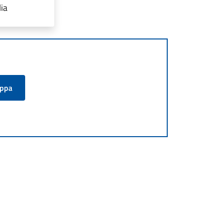
ia
appa