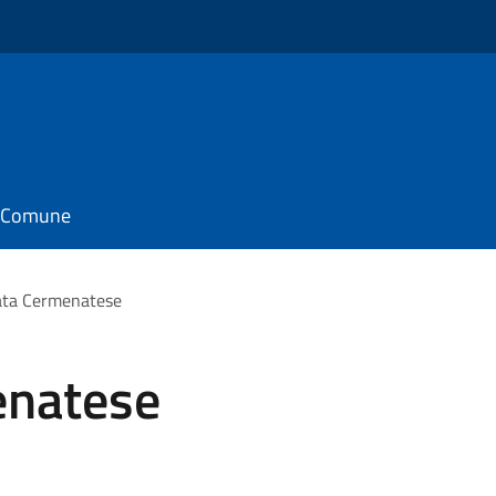
il Comune
ata Cermenatese
enatese