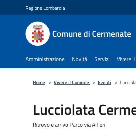
Salta al contenuto principale
Regione Lombardia
Comune di Cermenate
Amministrazione
Novità
Servizi
Vivere 
Home
>
Vivere il Comune
>
Eventi
>
Lucciol
Lucciolata Cerm
Ritrovo e arrivo Parco via Alfieri