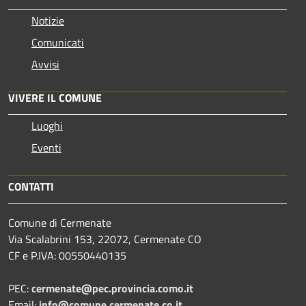
Notizie
Comunicati
Avvisi
VIVERE IL COMUNE
Luoghi
Eventi
CONTATTI
Comune di Cermenate
Via Scalabrini 153, 22072, Cermenate CO
CF e P.IVA: 00550440135
PEC:
cermenate@pec.provincia.como.it
Email:
info@comune.cermenate.co.it