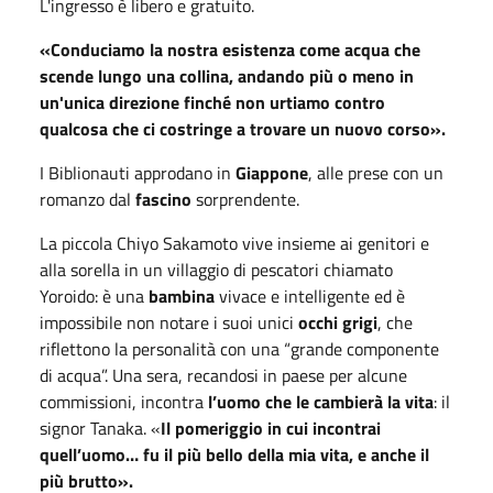
L'ingresso è libero e gratuito.
«
Conduciamo la nostra esistenza come acqua che
scende lungo una collina, andando più o meno in
un'unica direzione finché non urtiamo contro
qualcosa che ci costringe a trovare un nuovo corso
».
I Biblionauti approdano in
Giappone
, alle prese con un
romanzo dal
fascino
sorprendente.
La piccola Chiyo Sakamoto vive insieme ai genitori e
alla sorella in un villaggio di pescatori chiamato
Yoroido: è una
bambina
vivace e intelligente ed è
impossibile non notare i suoi unici
occhi grigi
, che
riflettono la personalità con una “grande componente
di acqua”. Una sera, recandosi in paese per alcune
commissioni, incontra
l’uomo che le cambierà la vita
: il
signor Tanaka. «
Il pomeriggio in cui incontrai
quell’uomo… fu il più bello della mia vita, e anche il
più brutto».