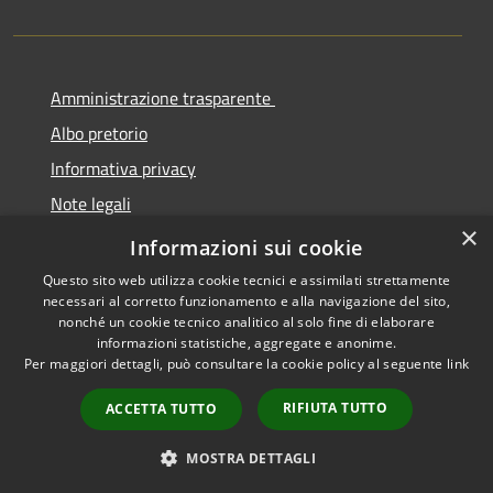
Amministrazione trasparente
Albo pretorio
Informativa privacy
Note legali
×
Dichiarazione di accessibilità
Informazioni sui cookie
Questo sito web utilizza cookie tecnici e assimilati strettamente
necessari al corretto funzionamento e alla navigazione del sito,
nonché un cookie tecnico analitico al solo fine di elaborare
informazioni statistiche, aggregate e anonime.
RSS
Copyright © 2026 • Comune di
Per maggiori dettagli, può consultare la cookie policy al seguente
link
Accessibilità
Cermenate • Powered by
Privacy
Municipium
Accesso
•
RIFIUTA TUTTO
ACCETTA TUTTO
Cookie
redazione
Mappa del sito
MOSTRA DETTAGLI