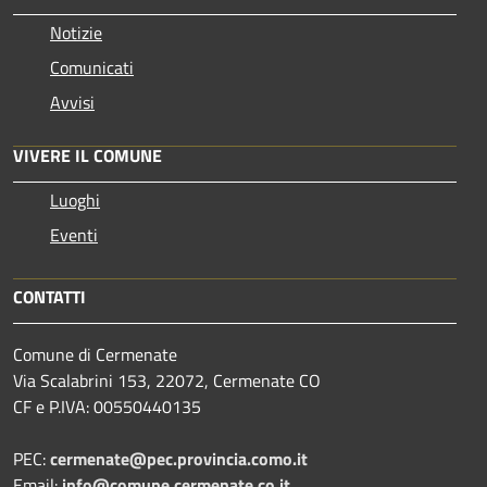
Notizie
Comunicati
Avvisi
VIVERE IL COMUNE
Luoghi
Eventi
CONTATTI
Comune di Cermenate
Via Scalabrini 153, 22072, Cermenate CO
CF e P.IVA: 00550440135
PEC:
cermenate@pec.provincia.como.it
Email:
info@comune.cermenate.co.it