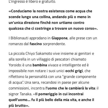
L'ingresso è libero e gratuito.
«
Conduciamo la nostra esistenza come acqua che
scende lungo una collina, andando più o meno in
un'unica direzione finché non urtiamo contro
qualcosa che ci costringe a trovare un nuovo corso
».
I Biblionauti approdano in
Giappone
, alle prese con un
romanzo dal
fascino
sorprendente.
La piccola Chiyo Sakamoto vive insieme ai genitori e
alla sorella in un villaggio di pescatori chiamato
Yoroido: è una
bambina
vivace e intelligente ed è
impossibile non notare i suoi unici
occhi grigi
, che
riflettono la personalità con una “grande componente
di acqua”. Una sera, recandosi in paese per alcune
commissioni, incontra
l’uomo che le cambierà la vita
: il
signor Tanaka. «
Il pomeriggio in cui incontrai
quell’uomo… fu il più bello della mia vita, e anche il
più brutto».