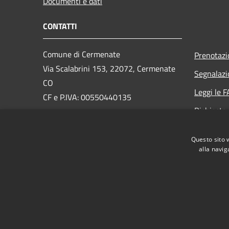
Documenti e dati
CONTATTI
Comune di Cermenate
Prenotaz
Via Scalabrini 153, 22072, Cermenate
Segnalazi
CO
Leggi le 
CF e P.IVA: 00550440135
Richiesta
PEC:
cermenate@pec.provincia.como.it
Email:
info@comune.cermenate.co.it
Questo sito 
Centralino Unico:
0317776111
alla navig
RSS
Accessibilità
Privacy
Cookie
Mappa de