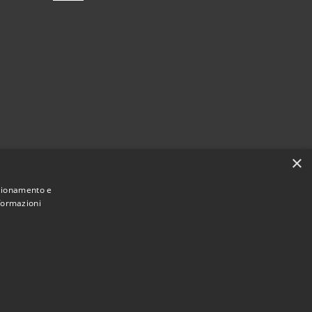
×
nzionamento e
nformazioni
Municipium
Accesso redazione
Cermenate • Powered by
•