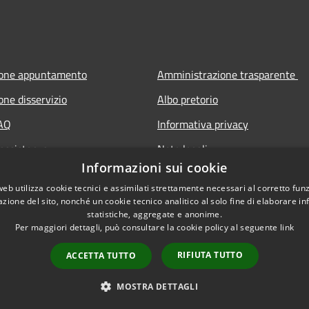
ione appuntamento
Amministrazione trasparente
one disservizio
Albo pretorio
FAQ
Informativa privacy
 assistenza
Note legali
Informazioni sui cookie
Dichiarazione di accessibilità
web utilizza cookie tecnici e assimilati strettamente necessari al corretto fu
azione del sito, nonché un cookie tecnico analitico al solo fine di elaborare i
statistiche, aggregate e anonime.
Per maggiori dettagli, può consultare la cookie policy al seguente
link
RIFIUTA TUTTO
ACCETTA TUTTO
l sito
Copyright © 2026 • Comune di 
MOSTRA DETTAGLI