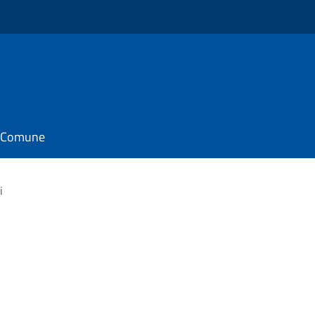
il Comune
i